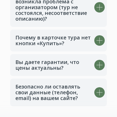
возникла проблема с
организатором (тур не
состоялся, несоответствие
описанию)?
Почему в карточке тура нет
кнопки «Купить»?
Вы даете гарантии, что
цены актуальны?
Безопасно ли оставлять
свои данные (телефон,
Готов к приключениям?
email) на вашем сайте?
Начни свой поиск прямо сейчас!
Выбрать путешествие в один клик