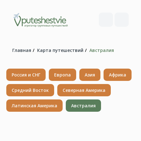
Главная
/
Карта путешествий
/
Австралия
Россия и СНГ
Европа
Азия
Африка
Средний Восток
Северная Америка
Латинская Америка
Австралия